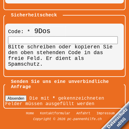
Sicherheitscheck
9Dos
Code: *
Bitte schreiben oder kopieren Sie
den oben stehenden Code in das
freie Feld. Er dient als
Spamschutz.
Senden Sie uns eine unverbindliche
Anfrage
Die mit
*
gekennzeichneten
Absenden
Felder müssen ausgefüllt werden
Home
Kontaktformular
Anfahrt
Impressum
Copyright © 2026
pc-pannenhilfe.ch